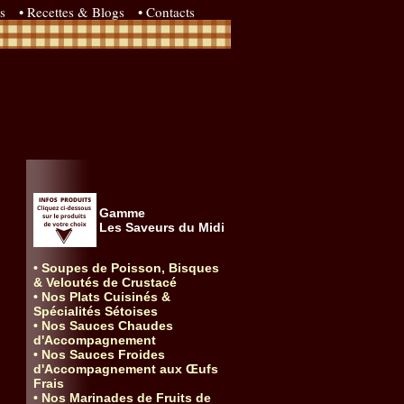
s
• Recettes & Blogs
• Contacts
Gamme
Les Saveurs du Midi
• Soupes de Poisson, Bisques
& Veloutés de Crustacé
• Nos Plats Cuisinés &
Spécialités Sétoises
• Nos Sauces Chaudes
d'Accompagnement
• Nos Sauces Froides
d'Accompagnement aux Œufs
Frais
• Nos Marinades de Fruits de