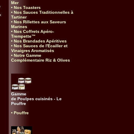
Mer
e
• Nos Toasters
• Nos Sauces Traditionnelles à
x
Tartiner
• Nos Rillettes aux Saveurs
Marines
• Nos Coffrets Apéro-
Trempette™
• Nos Brandades Apéritives
• Nos Sauces de l'Ecailler et
Vinaigres Aromatisés
• Notre Gamme
Complémentaire Riz & Olives
Gamme
de Poulpes cuisinés - Le
Pouffre
• Pouffre