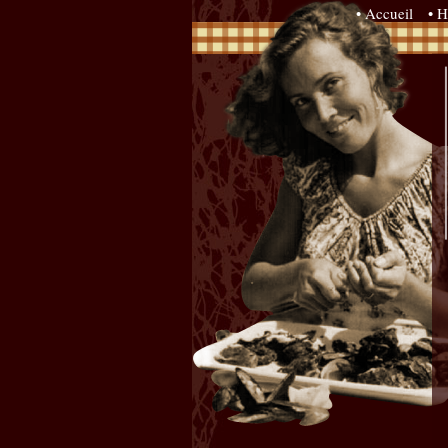
• Accueil
• H