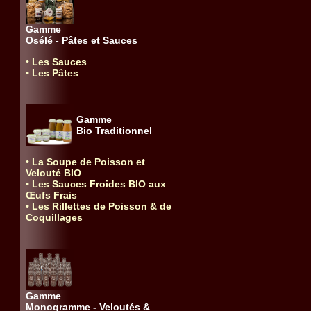
Gamme
Osélé - Pâtes et Sauces
• Les Sauces
• Les Pâtes
Gamme
Bio Traditionnel
• La Soupe de Poisson et
Velouté BIO
• Les Sauces Froides BIO aux
Œufs Frais
• Les Rillettes de Poisson & de
Coquillages
Gamme
Monogramme - Veloutés &