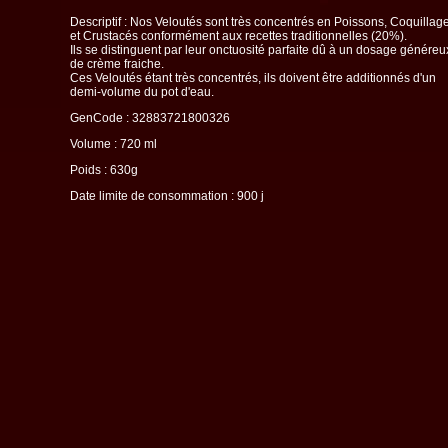
Descriptif : Nos Veloutés sont très concentrés en Poissons, Coquillag
et Crustacés conformément aux recettes traditionnelles (20%).
Ils se distinguent par leur onctuosité parfaite dû à un dosage généreu
de crème fraiche.
Ces Veloutés étant très concentrés, ils doivent être additionnés d'un
demi-volume du pot d'eau.
GenCode : 32883721800326
Volume : 720 ml
Poids : 630g
Date limite de consommation : 900 j