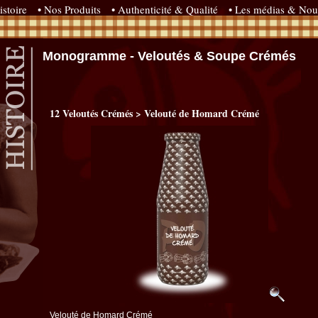
istoire
• Nos Produits
• Authenticité & Qualité
• Les médias & Nou
Monogramme - Veloutés & Soupe Crémés
12 Veloutés Crémés > Velouté de Homard Crémé
Velouté de Homard Crémé