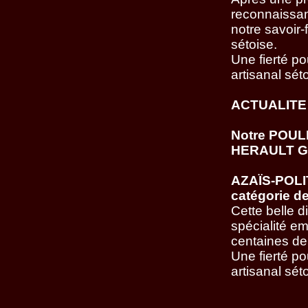
reconnaissanc
notre savoir-
sétoise.
Une fierté po
artisanal sé
ACTUALITE
Notre POUL
HERAULT 
AZAÏS-POLIT
catégorie de
Cette belle d
spécialité em
centaines de 
Une fierté po
artisanal séto