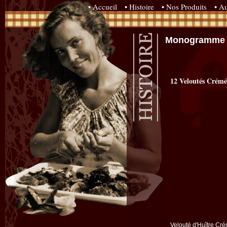
• Accueil
• Histoire
• Nos Produits
• Au
Monogramme -
12 Veloutés Crémé
Velouté d'Huître Cr