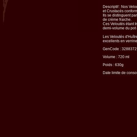
Descriptif : Nos Vel
et Crustacés conform
Ils se distinguent p
de crème fraiche.
Ces Veloutés étant tr
demi-volume du pot 
Les Veloutés d'Huît
excellents en verrine 
GenCode : 328837
Volume : 720 ml
Poids : 630g
Date limite de conso