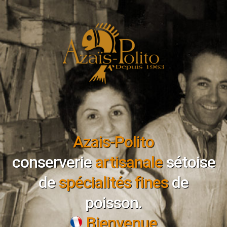
Azais-Polito
conserverie
artisanale
sétoise
de
spécialités fines
de
poisson.
Bienvenue