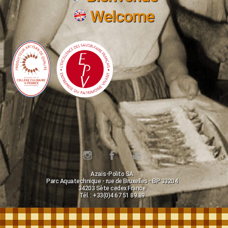
Welcome
Azaïs-Polito SA
Parc Aquatechnique - rue de Bruxelles - BP 33204
34203 Sète cedex France
Tél. : +33(0)4 67 51 89 89